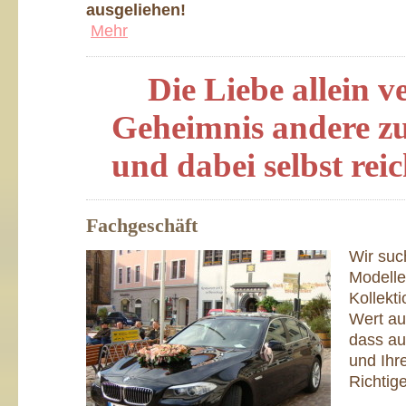
ausgeliehen!
Mehr
Die Liebe allein v
Geheimnis andere z
und dabei selbst rei
Fachgeschäft
Wir suc
Modelle
Kollekt
Wert auf
dass au
und Ihr
Richtige