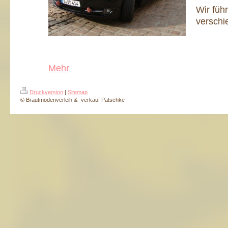
Wir füh
verschi
Mehr
Druckversion
|
Sitemap
© Brautmodenverleih & -verkauf Pätschke