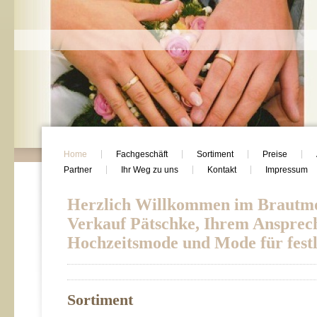
Home
Fachgeschäft
Sortiment
Preise
Partner
Ihr Weg zu uns
Kontakt
Impressum
Herzlich Willkommen im Brautm
Verkauf Pätschke, Ihrem Ansprec
Hochzeitsmode und Mode für festl
Sortiment