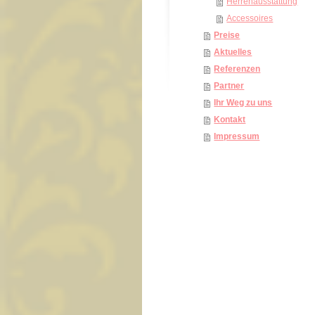
Herrenausstattung
Accessoires
Preise
Aktuelles
Referenzen
Partner
Ihr Weg zu uns
Kontakt
Impressum